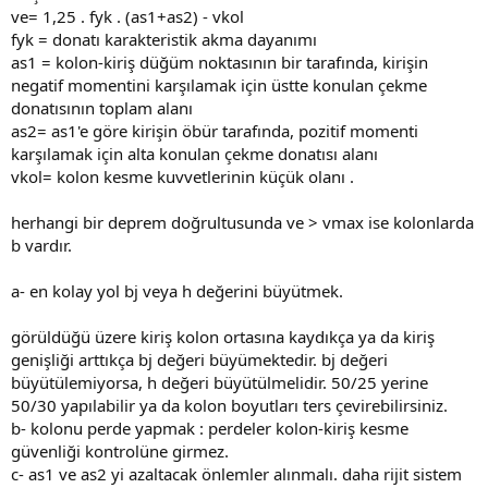
ve= 1,25 . fyk . (as1+as2) - vkol
fyk = donatı karakteristik akma dayanımı
as1 = kolon-kiriş düğüm noktasının bir tarafında, kirişin
negatif momentini karşılamak için üstte konulan çekme
donatısının toplam alanı
as2= as1'e göre kirişin öbür tarafında, pozitif momenti
karşılamak için alta konulan çekme donatısı alanı
vkol= kolon kesme kuvvetlerinin küçük olanı .
herhangi bir deprem doğrultusunda ve > vmax ise kolonlarda
b vardır.
a- en kolay yol bj veya h değerini büyütmek.
görüldüğü üzere kiriş kolon ortasına kaydıkça ya da kiriş
genişliği arttıkça bj değeri büyümektedir. bj değeri
büyütülemiyorsa, h değeri büyütülmelidir. 50/25 yerine
50/30 yapılabilir ya da kolon boyutları ters çevirebilirsiniz.
b- kolonu perde yapmak : perdeler kolon-kiriş kesme
güvenliği kontrolüne girmez.
c- as1 ve as2 yi azaltacak önlemler alınmalı. daha rijit sistem