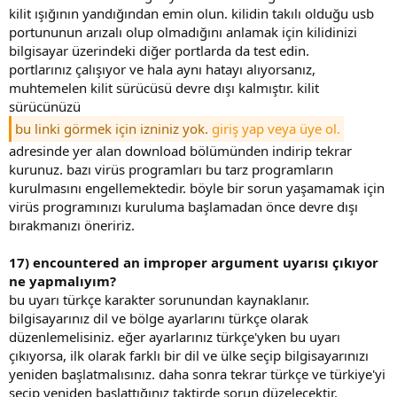
kilit ışığının yandığından emin olun. kilidin takılı olduğu usb
portununun arızalı olup olmadığını anlamak için kilidinizi
bilgisayar üzerindeki diğer portlarda da test edin.
portlarınız çalışıyor ve hala aynı hatayı alıyorsanız,
muhtemelen kilit sürücüsü devre dışı kalmıştır. kilit
sürücünüzü
bu linki görmek için izniniz yok.
giriş yap veya üye ol.
adresinde yer alan download bölümünden indirip tekrar
kurunuz. bazı virüs programları bu tarz programların
kurulmasını engellemektedir. böyle bir sorun yaşamamak için
virüs programınızı kuruluma başlamadan önce devre dışı
bırakmanızı öneririz.
17) encountered an improper argument uyarısı çıkıyor
ne yapmalıyım?
bu uyarı türkçe karakter sorunundan kaynaklanır.
bilgisayarınız dil ve bölge ayarlarını türkçe olarak
düzenlemelisiniz. eğer ayarlarınız türkçe'yken bu uyarı
çıkıyorsa, ilk olarak farklı bir dil ve ülke seçip bilgisayarınızı
yeniden başlatmalısınız. daha sonra tekrar türkçe ve türkiye'yi
seçip yeniden başlattığınız taktirde sorun düzelecektir.