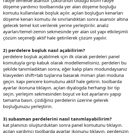
radye temelde asansör çukurunun olduğu kısım radye
döşeme yardımcı toolbarında yer alan döşeme boşluğu
komutu kullanılarak boşluk açılır. açılan boşluğun kenarları
döşeme kenarı komutu ile sınırlandıktan sonra asansör altına
gelecek temel kot verilerek yerine yerleştirilir. analiz
ayarları/temel-zemin sekmesinde yer alan üst yapı etkileşimli
çözüm seçeneği aktif hale getirilerek çözüm yapılır.
2) perdelere boşluk nasıl açabilirim?
perdelere boşluk açabilmek için ilk olarak perdeleri panel
komutuyla girip kabuk olarak modellemelisiniz. perdeleri bu
şekilde tanımladıktan sonra, eğer kalıp planı modundaysanız
klavyeden shift+tab tuşlarına basarak mimari plan moduna
geçin. kapı pencere komutunu aktif hale getirin. toolbarda
ayarlar ikonuna tıklayın. açılan diyalogda herhangi bir tip
seçin. yerleşim sekmesinden boyut ve kot ayarlarını yapıp
tamama basın. çizdiğiniz perdelerin üzerine gelerek
boşluğunuzu yerleştirin.
3) subasman perdelerini nasıl tanımlayabilirim?
kat planınızı oluşturduktan sonra panel komutunu tıklayın.
açılan yardımcı toolbarda ayarlar ikonunu tıklayın. perdenizin