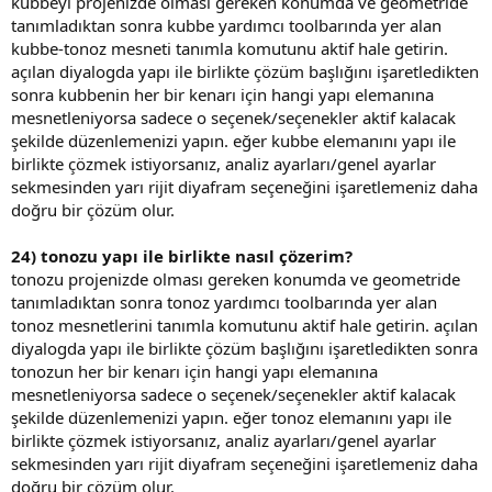
kubbeyi projenizde olması gereken konumda ve geometride
tanımladıktan sonra kubbe yardımcı toolbarında yer alan
kubbe-tonoz mesneti tanımla komutunu aktif hale getirin.
açılan diyalogda yapı ile birlikte çözüm başlığını işaretledikten
sonra kubbenin her bir kenarı için hangi yapı elemanına
mesnetleniyorsa sadece o seçenek/seçenekler aktif kalacak
şekilde düzenlemenizi yapın. eğer kubbe elemanını yapı ile
birlikte çözmek istiyorsanız, analiz ayarları/genel ayarlar
sekmesinden yarı rijit diyafram seçeneğini işaretlemeniz daha
doğru bir çözüm olur.
24) tonozu yapı ile birlikte nasıl çözerim?
tonozu projenizde olması gereken konumda ve geometride
tanımladıktan sonra tonoz yardımcı toolbarında yer alan
tonoz mesnetlerini tanımla komutunu aktif hale getirin. açılan
diyalogda yapı ile birlikte çözüm başlığını işaretledikten sonra
tonozun her bir kenarı için hangi yapı elemanına
mesnetleniyorsa sadece o seçenek/seçenekler aktif kalacak
şekilde düzenlemenizi yapın. eğer tonoz elemanını yapı ile
birlikte çözmek istiyorsanız, analiz ayarları/genel ayarlar
sekmesinden yarı rijit diyafram seçeneğini işaretlemeniz daha
doğru bir çözüm olur.