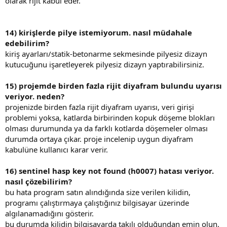
olarak rijit kabul eder.
14) kirişlerde pilye istemiyorum. nasıl müdahale
edebilirim?
kiriş ayarları/statik-betonarme sekmesinde pilyesiz dizayn
kutucuğunu işaretleyerek pilyesiz dizayn yaptırabilirsiniz.
15) projemde birden fazla rijit diyafram bulundu uyarısı
veriyor. neden?
projenizde birden fazla rijit diyafram uyarısı, veri girişi
problemi yoksa, katlarda birbirinden kopuk döşeme blokları
olması durumunda ya da farklı kotlarda döşemeler olması
durumda ortaya çıkar. proje incelenip uygun diyafram
kabulüne kullanıcı karar verir.
16) sentinel hasp key not found (h0007) hatası veriyor.
nasıl çözebilirim?
bu hata program satın alındığında size verilen kilidin,
programı çalıştırmaya çalıştığınız bilgisayar üzerinde
algılanamadığını gösterir.
bu durumda kilidin bilgisayarda takılı olduğundan emin olun.