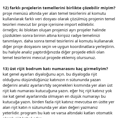
12) farklı projelerin temellerini birlikte çözebilir miyim?
proje menüsü altında yer alan temel tesirlerini al komutu
kullanılarak farklı veri dosyası olarak çözülmüş projenin temel
tesirleri mevcut bir proje içerisine import edilebilir.
örneğin; iki bloktan oluşan projenizi ayrı projeler halinde
çözdükten sonra birinin altına kirişsiz radye temelinizi
tanımlayın. daha sonra temel tesirlerini al komutu kullanarak
diğer proje dosyasını seçin ve uygun koordinatlara yerleştirin.
bu haliyle analiz yaptırdığınızda diğer projede etkili olan
temel tesirlerini mevcut projede eklemiş olursunuz.
13) üst rijit bodrum katı numarasını kaç girmeliyim?
kat genel ayarları diyaloğunu açın. bu diyalogda rijit
olduğunu düşündüğünüz katınızın n sütununda yazan
değerini analiz ayarları/tdy seçenekleri kısmında yer alan üst
rijit katı numarası kutucuğuna yazın. eğer hiç rijit katınız yok
ise kat genel ayarlarında olmayan en düşük numarayı bu
kutucuğa yazın. birden fazla rijit katınız mevcutsa en üstte yer
alan rijit katın n sütununda yer alan değeri yazmanız
yeterlidir. program bu katı ve varsa altındaki katları otomatik