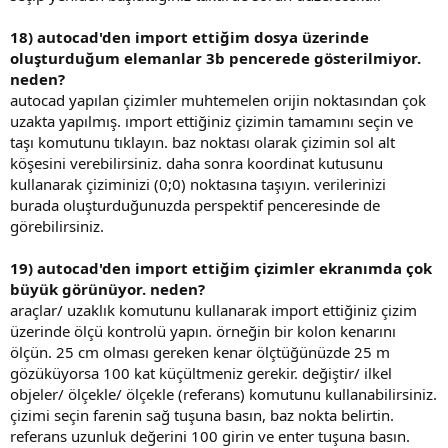
18) autocad'den import ettiğim dosya üzerinde
oluşturduğum elemanlar 3b pencerede gösterilmiyor.
neden?
autocad yapılan çizimler muhtemelen orijin noktasından çok
uzakta yapılmış. import ettiğiniz çizimin tamamını seçin ve
taşı komutunu tıklayın. baz noktası olarak çizimin sol alt
köşesini verebilirsiniz. daha sonra koordinat kutusunu
kullanarak çiziminizi (0;0) noktasına taşıyın. verilerinizi
burada oluşturduğunuzda perspektif penceresinde de
görebilirsiniz.
19) autocad'den import ettiğim çizimler ekranımda çok
büyük görünüyor. neden?
araçlar/ uzaklık komutunu kullanarak import ettiğiniz çizim
üzerinde ölçü kontrolü yapın. örneğin bir kolon kenarını
ölçün. 25 cm olması gereken kenar ölçtüğünüzde 25 m
gözüküyorsa 100 kat küçültmeniz gerekir. değiştir/ i̇lkel
objeler/ ölçekle/ ölçekle (referans) komutunu kullanabilirsiniz.
çizimi seçin farenin sağ tuşuna basın, baz nokta belirtin.
referans uzunluk değerini 100 girin ve enter tuşuna basın.