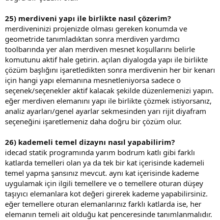
25) merdiveni yapı ile birlikte nasıl çözerim?
merdiveninizi projenizde olması gereken konumda ve
geometride tanımladıktan sonra merdiven yardımcı
toolbarında yer alan merdiven mesnet koşullarını belirle
komutunu aktif hale getirin. açılan diyalogda yapı ile birlikte
çözüm başlığını işaretledikten sonra merdivenin her bir kenarı
için hangi yapı elemanına mesnetleniyorsa sadece o
seçenek/seçenekler aktif kalacak şekilde düzenlemenizi yapın.
eğer merdiven elemanını yapı ile birlikte çözmek istiyorsanız,
analiz ayarları/genel ayarlar sekmesinden yarı rijit diyafram
seçeneğini işaretlemeniz daha doğru bir çözüm olur.
26) kademeli temel dizaynı nasıl yapabilirim?
idecad statik programında yarım bodrum katlı gibi farklı
katlarda temelleri olan ya da tek bir kat içerisinde kademeli
temel yapma şansınız mevcut. aynı kat içerisinde kademe
uygulamak için ilgili temellere ve o temellere oturan düşey
taşıyıcı elemanlara kot değeri girerek kademe yapabilirsiniz.
eğer temellere oturan elemanlarınız farklı katlarda ise, her
elemanın temeli ait olduğu kat penceresinde tanımlanmalıdır.