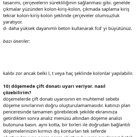
tasarımı, çerçevelerin sürekliliğinin sağlanması gibi. genelde
çıkmalar yüzünden kolon-kiriş-kolon, çıkmada saplama kiriş
tekrar kolon-kiriş-kolon şeklinde çerçeveler olumsuzluk
yaratıyor.
d- daha yüksek dayanımlı beton kullanarak fcd' yi büyütünüz.
bazı öneriler:
kalıbı zor ancak belki l, t veya haç şeklinde kolonlar yapılabilir.
10) döşemede çift donatı uyarı veriyor. nasıl
çözebilirim?
döşemelerde çift donatı uyarısının en muhtemel sebebi
döşeme sınırlarının doğru oluşturulamamasıdır. katınızı plan
penceresinde tamamen görebilecek şekilde ekranınıza
getirdikten sonra analiz menüsü altından döşeme analizi
butonuna basın. aynı kotta, bir birleri ile doğrudan bağlantılı
döşemelerinizin kırmızı dış konturları tek seferde