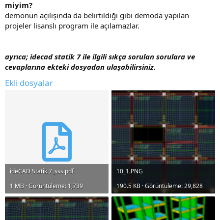
miyim?
demonun açılışında da belirtildiği gibi demoda yapılan
projeler lisanslı program ile açılamazlar.
ayrıca; idecad statik 7 ile ilgili sıkça sorulan sorulara ve
cevaplarına ekteki dosyadan ulaşabilirsiniz.
Ekli dosyalar
ideCAD Statik 7_sss.pdf
10_1.PNG
1 MB · Görüntüleme: 1,739
190.5 KB · Görüntüleme: 29,828