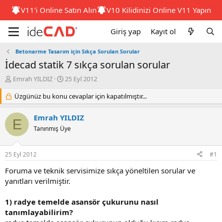
V11'i Online Satın Alın
V10 Kilidinizi Online V11 Yapın
Giriş yap
Kayıt ol
Betonarme Tasarım için Sıkça Sorulan Sorular
idecad statik 7 sıkça sorulan sorular
K
B
Emrah YILDIZ
25 Eyl 2012
o
a
n
Üzgünüz bu konu cevaplar için kapatılmıştır...
ş
b
l
u
a
Emrah YILDIZ
E
y
n
Tanınmış Üye
u
g
b
ı
a
ç
25 Eyl 2012
#1
ş
t
l
a
foruma ve teknik servisimize sıkça yöneltilen sorular ve
a
r
yanıtları verilmiştir.
t
i
a
h
1) radye temelde asansör çukurunu nasıl
n
i
tanımlayabilirim?