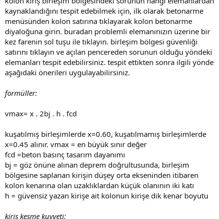
kolon kiriş birleşim bölgesindeki sorunun hangi elemanlardan
kaynaklandığını tespit edebilmek için, ilk olarak betonarme
menüsünden kolon satırına tıklayarak kolon betonarme
diyaloğuna girin. buradan problemli elemanınızın üzerine bir
kez farenin sol tuşu ile tıklayın. birleşim bölgesi güvenliği
satırını tıklayın ve açılan pencereden sorunun olduğu yöndeki
elemanları tespit edebilirsiniz. tespit ettikten sonra ilgili yönde
aşağıdaki önerileri uygulayabilirsiniz.
formüller:
vmax= x . 2bj . h . fcd
kuşatılmış birleşimlerde x=0.60, kuşatılmamış birleşimlerde
x=0.45 alınır. vmax = en büyük sınır değer
fcd =beton basınç tasarım dayanımı
bj = göz önüne alınan deprem doğrultusunda, birleşim
bölgesine saplanan kirişin düşey orta ekseninden itibaren
kolon kenarına olan uzaklıklardan küçük olanının iki katı
h = güvensi̇z yazan kirişe ait kolonun kirişe dik kenar boyutu
kiriş kesme kuvveti: