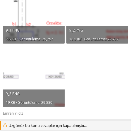
9_1.PNG
9_2.PNG
7.6 KB · Görüntüleme: 29,757
18.5 KB · Görüntüleme: 29,757
9_3.PNG
19 KB · Görüntüleme: 29,830
Emrah Yıldız
Üzgünüz bu konu cevaplar için kapatılmıştır...