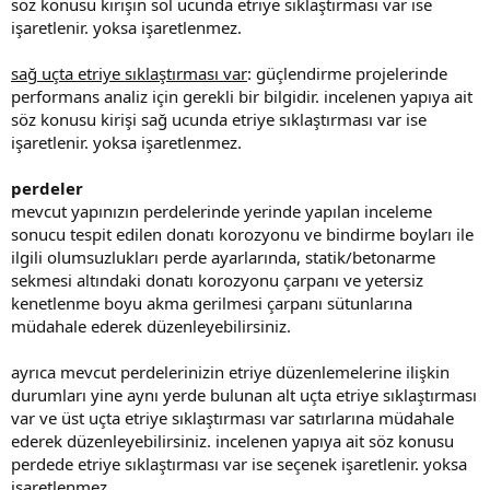
söz konusu kirişin sol ucunda etriye sıklaştırması var ise
işaretlenir. yoksa işaretlenmez.
sağ uçta etriye sıklaştırması var
: güçlendirme projelerinde
performans analiz için gerekli bir bilgidir. i̇ncelenen yapıya ait
söz konusu kirişi sağ ucunda etriye sıklaştırması var ise
işaretlenir. yoksa işaretlenmez.
perdeler
mevcut yapınızın perdelerinde yerinde yapılan inceleme
sonucu tespit edilen donatı korozyonu ve bindirme boyları ile
ilgili olumsuzlukları perde ayarlarında, statik/betonarme
sekmesi altındaki donatı korozyonu çarpanı ve yetersiz
kenetlenme boyu akma gerilmesi çarpanı sütunlarına
müdahale ederek düzenleyebilirsiniz.
ayrıca mevcut perdelerinizin etriye düzenlemelerine ilişkin
durumları yine aynı yerde bulunan alt uçta etriye sıklaştırması
var ve üst uçta etriye sıklaştırması var satırlarına müdahale
ederek düzenleyebilirsiniz. i̇ncelenen yapıya ait söz konusu
perdede etriye sıklaştırması var ise seçenek işaretlenir. yoksa
işaretlenmez.