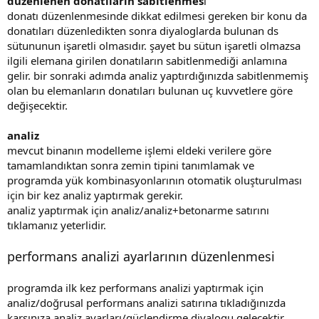
düzenlenen donatıların sabitlenmes
i
donatı düzenlenmesinde dikkat edilmesi gereken bir konu da
donatıları düzenledikten sonra diyaloglarda bulunan ds
sütununun işaretli olmasıdır. şayet bu sütun işaretli olmazsa
ilgili elemana girilen donatıların sabitlenmediği anlamına
gelir. bir sonraki adımda analiz yaptırdığınızda sabitlenmemiş
olan bu elemanların donatıları bulunan uç kuvvetlere göre
değişecektir.
analiz
mevcut binanın modelleme işlemi eldeki verilere göre
tamamlandıktan sonra zemin tipini tanımlamak ve
programda yük kombinasyonlarının otomatik oluşturulması
için bir kez analiz yaptırmak gerekir.
analiz yaptırmak için analiz/analiz+betonarme satırını
tıklamanız yeterlidir.
performans analizi ayarlarının düzenlenmesi
programda ilk kez performans analizi yaptırmak için
analiz/doğrusal performans analizi satırına tıkladığınızda
karşınıza analiz ayarları/güçlendirme diyalogu gelecektir.