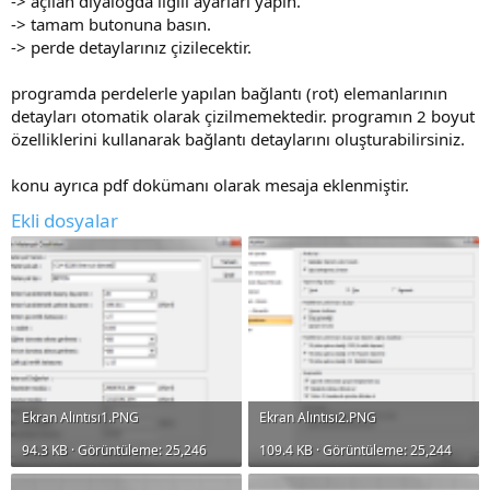
-> açılan diyalogda ilgili ayarları yapın.
-> tamam butonuna basın.
-> perde detaylarınız çizilecektir.
programda perdelerle yapılan bağlantı (rot) elemanlarının
detayları otomatik olarak çizilmemektedir. programın 2 boyut
özelliklerini kullanarak bağlantı detaylarını oluşturabilirsiniz.
konu ayrıca pdf dokümanı olarak mesaja eklenmiştir.
Ekli dosyalar
Ekran Alıntısı1.PNG
Ekran Alıntısı2.PNG
94.3 KB · Görüntüleme: 25,246
109.4 KB · Görüntüleme: 25,244