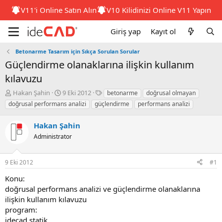
V11'i Online Satın Alın
V10 Kilidinizi Online V11 Yapın
Giriş yap
Kayıt ol
Betonarme Tasarım için Sıkça Sorulan Sorular
güçlendirme olanaklarına ilişkin kullanım
kılavuzu
K
B
E
Hakan Şahin
9 Eki 2012
betonarme
doğrusal olmayan
o
a
t
doğrusal performans analizi
güçlendirme
performans analizi
n
ş
i
b
l
k
Hakan Şahin
u
a
e
y
Administrator
n
t
u
g
l
b
ı
e
9 Eki 2012
#1
a
ç
r
ş
t
konu:
l
a
doğrusal performans analizi ve güçlendirme olanaklarına
a
r
ilişkin kullanım kılavuzu
t
i
a
h
program:
n
i
idecad statik