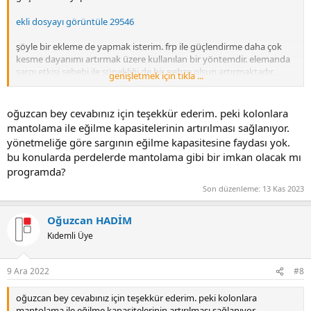
ekli dosyayı görüntüle 29546
şöyle bir ekleme de yapmak isterim. frp ile güçlendirme daha çok
kesme dayanımı artırmak üzere kullanılan bir yöntemdir. elemanda
sargı etkisi sebebi ile sünekliği de bir nebze olsun artırmaktadır.
genişletmek için tıkla ...
ancak programda "etriye sıklaştırması var" seçeneği işaretli ile ciddi
bir sonuç farkı çıkmayacaktır. çünkü program etriyeden ötürü sargı
etkisi de hesapladığı için, frp tanımlandığında hesaplanan sargı
oğuzcan bey cevabınız için teşekkür ederim. peki kolonlara
etkisinden çok farklı sonuçlar beklenmemektedir.
mantolama ile eğilme kapasitelerinin artırılması sağlanıyor.
yönetmeliğe göre sargının eğilme kapasitesine faydası yok.
detaylar için idecad bilgi bankası 'nı inceleyebilirsiniz.
bu konularda perdelerde mantolama gibi bir imkan olacak mı
programda?
bu linki görmek için izniniz yok.
giriş yap veya üye ol.
Son düzenleme:
13 Kas 2023
bu linki görmek için izniniz yok.
giriş yap veya üye ol.
bu linki görmek için izniniz yok.
giriş yap veya üye ol.
Oğuzcan HADİM
bu linki görmek için izniniz yok.
giriş yap veya üye ol.
Kıdemli Üye
bu linki görmek için izniniz yok.
giriş yap veya üye ol.
saygılarımla...
9 Ara 2022
#8
oğuzcan bey cevabınız için teşekkür ederim. peki kolonlara
mantolama ile eğilme kapasitelerinin artırılması sağlanıyor.