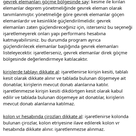
gevrek elemanları göçme bölgesinde say
: kesme ile kırılan
elemanlar deprem yönetmeliğinde gevrek eleman olarak
tanımlanmıştır. yönetmeliğe göre gevrek elemanlar göçen
elemanlardır ve kesinlikle güçlendirilmelidir. gevrek
elemanları zaten güçlendireceğiniz için, isterseniz bu seçeneği
işaretlemeyerek onları yapı performans hesabına
katmayabilirsiniz. bu durumda program ayrıca
güçlendirilecek elemanlar başlığında gevrek elemanları
listeleyecektir. i̇şaretlerseniz, gevrek elemanlar direk göçme
bölgesinde değerlendirmeye katılacaktır.
kirişlerde tablayı dikkate al
: i̇şaretlenirse kirişin kesiti, tablalı
kesit olarak dikkate alınır ve tablada bulunan döşemeye ait
donatılar, kirişlerin mevcut donatı alanlarına katılır.
i̇şaretlenmezse kirişin kesiti dikdörtgen kesit olarak kabul
edilir ve tablada bulunan döşemeye ait donatılar, kirişlerin
mevcut donatı alanlarına katılmaz.
kolon vr hesabında çirozları dikkate al
: i̇şaretlenirse kolonda
bulunan çirozlar, kolon etriyesine ilave edilerek kolon vr
hesabında dikkate alınır. i̇şaretlenmezse alınmaz.