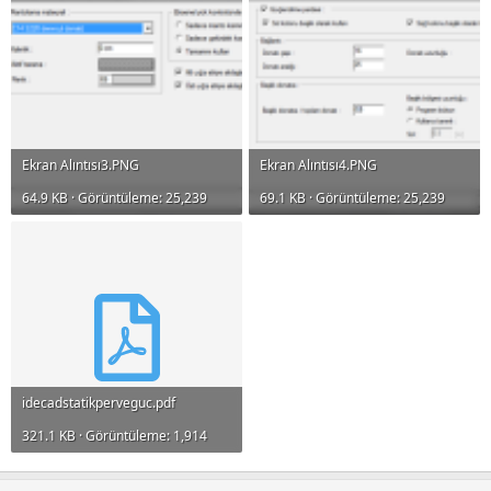
Ekran Alıntısı3.PNG
Ekran Alıntısı4.PNG
64.9 KB · Görüntüleme: 25,239
69.1 KB · Görüntüleme: 25,239
idecadstatikperveguc.pdf
321.1 KB · Görüntüleme: 1,914