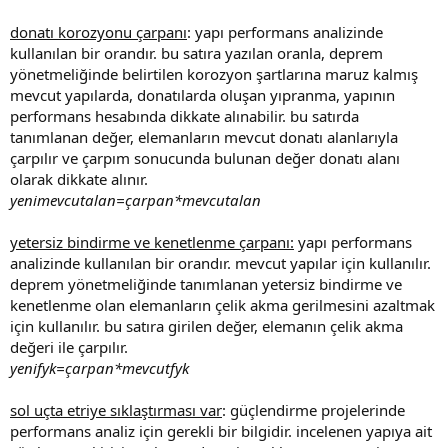
donatı korozyonu çarpanı
: yapı performans analizinde
kullanılan bir orandır. bu satıra yazılan oranla, deprem
yönetmeliğinde belirtilen korozyon şartlarına maruz kalmış
mevcut yapılarda, donatılarda oluşan yıpranma, yapının
performans hesabında dikkate alınabilir. bu satırda
tanımlanan değer, elemanların mevcut donatı alanlarıyla
çarpılır ve çarpım sonucunda bulunan değer donatı alanı
olarak dikkate alınır.
yenimevcutalan=çarpan*mevcutalan
yetersiz bindirme ve kenetlenme çarpanı:
yapı performans
analizinde kullanılan bir orandır. mevcut yapılar için kullanılır.
deprem yönetmeliğinde tanımlanan yetersiz bindirme ve
kenetlenme olan elemanların çelik akma gerilmesini azaltmak
için kullanılır. bu satıra girilen değer, elemanın çelik akma
değeri ile çarpılır.
yenifyk=çarpan*mevcutfyk
sol uçta etriye sıklaştırması var
: güçlendirme projelerinde
performans analiz için gerekli bir bilgidir. i̇ncelenen yapıya ait