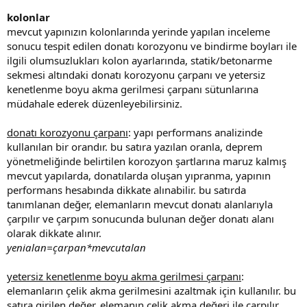
kolonlar
mevcut yapınızın kolonlarında yerinde yapılan inceleme
sonucu tespit edilen donatı korozyonu ve bindirme boyları ile
ilgili olumsuzlukları kolon ayarlarında, statik/betonarme
sekmesi altındaki donatı korozyonu çarpanı ve yetersiz
kenetlenme boyu akma gerilmesi çarpanı sütunlarına
müdahale ederek düzenleyebilirsiniz.
donatı korozyonu çarpanı
: yapı performans analizinde
kullanılan bir orandır. bu satıra yazılan oranla, deprem
yönetmeliğinde belirtilen korozyon şartlarına maruz kalmış
mevcut yapılarda, donatılarda oluşan yıpranma, yapının
performans hesabında dikkate alınabilir. bu satırda
tanımlanan değer, elemanların mevcut donatı alanlarıyla
çarpılır ve çarpım sonucunda bulunan değer donatı alanı
olarak dikkate alınır.
yenialan=çarpan*mevcutalan
yetersiz kenetlenme boyu akma gerilmesi çarpanı
:
elemanların çelik akma gerilmesini azaltmak için kullanılır. bu
satıra girilen değer, elemanın çelik akma değeri ile çarpılır.