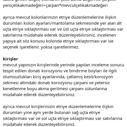
yeniçelikakmadeğeri=çarpan*mevcutçelikakmadeğeri
ayrıca mevcut kolonlarınızın etriye düzenlemelerine ilişkin
durumları kolon ayarları/mantolama sekmesinde yer alan alt
uçta etriye sıklaştırması var ve üst uçta etriye sıklaştırması var
satırlarına müdahale ederek düzenleyebilirsiniz. i̇ncelenen
yapıya ait söz konusu kolonda etriye sıklaştırması var ise
seçenek işaretlenir. yoksa işaretlenmez.
kirişler
mevcut yapınızın kirişlerinde yerinde yapılan inceleme sonucu
tespit edilen donatı korozyonu ve bindirme boyları ile ilgili
olumsuzlukları kiriş ayarlarında, çatlamış kesit/korozyon
sekmesi altındaki donatı korozyonu çarpanı ve yetersiz
kenetlenme boyu akma gerilmesi çarpanı sütunlarına
müdahale ederek düzenleyebilirsiniz.
ayrıca mevcut kirişlerinizin etriye düzenlemelerine ilişkin
durumları yine aynı yerde bulunan sağ uçta etriye
sıklaştırması var ve sol uçta etriye sıklaştırması var satırlarına
müdahale ederek düzenleyebilirsiniz.