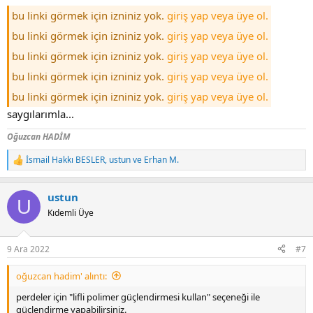
bu linki görmek için izniniz yok.
giriş yap veya üye ol.
bu linki görmek için izniniz yok.
giriş yap veya üye ol.
bu linki görmek için izniniz yok.
giriş yap veya üye ol.
bu linki görmek için izniniz yok.
giriş yap veya üye ol.
bu linki görmek için izniniz yok.
giriş yap veya üye ol.
saygılarımla...
Oğuzcan HADİM
İsmail Hakkı BESLER
,
ustun
ve
Erhan M.
T
e
p
ustun
k
U
i
Kıdemli Üye
l
e
r
9 Ara 2022
#7
:
oğuzcan hadi̇m' alıntı:
perdeler için "lifli polimer güçlendirmesi kullan" seçeneği ile
güçlendirme yapabilirsiniz.